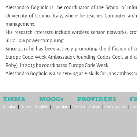
Alessandro Bogliolo is the coordinator of the School of Inf
University of Urbino, Italy, where he teaches Computer arch
management.
His research interests include wireless sensor networks, crow
ultra-low power computing.
Since 2013 he has been actively promoting the diffusion of co
Europe Code Week Ambassador, founding Code's Cool, and 
Roby). In 2015 he coordinated Europe Code Week.
Alessandro Bogliolo is also serving as e-skills for jobs ambassa
EMMA
MOOCs
PROVIDERS
F
Catalan
|
Dutch
|
English
|
Estonian
|
French
|
Italian
|
Portuguese
|
Spa