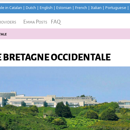
ble in
Catalan
|
Dutch
|
English
|
Estonian
|
French
|
Italian
|
Portuguese
roviders
Emma Posts
FAQ
tale
E BRETAGNE OCCIDENTALE